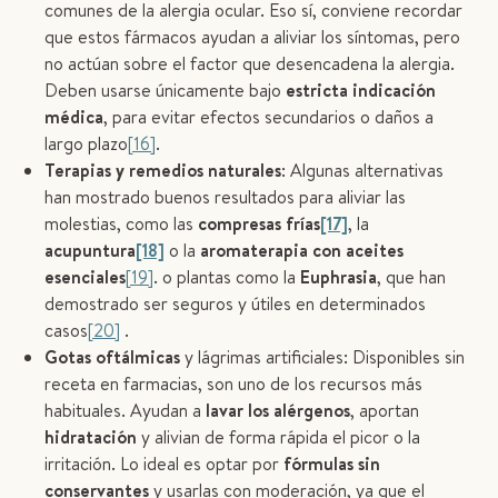
comunes de la alergia ocular. Eso sí, conviene recordar
que estos fármacos ayudan a aliviar los síntomas, pero
no actúan sobre el factor que desencadena la alergia.
Deben usarse únicamente bajo
estricta indicación
médica
, para evitar efectos secundarios o daños a
largo plazo
[16]
.
Terapias y remedios naturales
: Algunas alternativas
han mostrado buenos resultados para aliviar las
molestias, como las
compresas frías
[17]
, la
acupuntura
[18]
o la
aromaterapia con aceites
esenciales
[19]
. o plantas como la
Euphrasia
, que han
demostrado ser seguros y útiles en determinados
casos
[20]
.
Gotas oftálmicas
y lágrimas artificiales: Disponibles sin
receta en farmacias, son uno de los recursos más
habituales. Ayudan a
lavar los alérgenos
, aportan
hidratación
y alivian de forma rápida el picor o la
irritación. Lo ideal es optar por
fórmulas sin
conservantes
y usarlas con moderación, ya que el