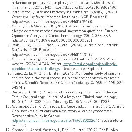
histamine on primary human pterygium fibroblasts. Mediators of
Inflammation, 2016, 1–10. https://doi.org/10.1155/2016/9862496
Institute for Quality and Efficiency in Health Care (IQWiG). (2023).
Overview: Hay fever. InformedHealth.org - NCBI Bookshelf.
https://www.ncbi.nlm.nih.gov/books/NBK279488/
Ghosh, D., & Mersha, T. B. (2023). Atopic dermatitis and ocular
allergy: common mechanisms and uncommon questions. Current
Opinion in Allergy and Clinical Immunology, 23(5), 383–389.
https://doi.org/10.1097/aci.0000000000000931
Baab, S., Le, P. H., Gurnani, B., et al. (2024). Allergic conjunctivitis.
StatPearls - NCBI Bookshelf.
https://www.ncbi.nlm.nih.gov/books/NBK448118/
Cockroach allergy | Causes, symptoms & treatment | ACAAI Public
website. (2024). ACAAI Patient.
https://acaai.org/allergies/allergic-
conditions/cockroach-allergy/
(Recuperado en Sept. 25)
Huang, Z., Li, A., Zhu, H., et al. (2024). Multicenter study of seasonal
and regional airborne allergens in Chinese preschoolers with allergic
rhinitis. Scientific Reports, 14(1). https://doi.org/10.1038/s41598-024-
54574-z
Bielory, L. (2000). Allergic and immunologic disorders of the eye.
Part II: Ocular allergy. Journal of Allergy and Clinical Immunology,
106(6), 1019–1032. https://doi.org/10.1067/mai.2000.111238
Michailopoulos, P., Almaliotis, D., Georgiadou, I., et al. (n.d.). Allergic
Conjunctivitis in Patients with Respiratory Allergic Symptoms; a
Retrospective Study in Greece.
https://pmc.ncbi.nlm.nih.gov/articles/PMC5392226/
(Recuperado en
Sept. 25)
Klossek, J., Annesi-Maesano, I., Pribil, C., et al. (2012). The Burden