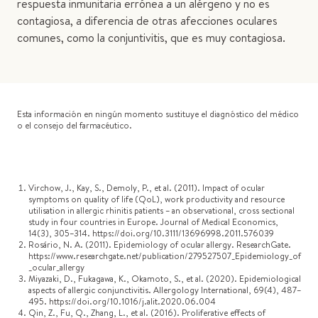
respuesta inmunitaria errónea a un alérgeno y no es
contagiosa, a diferencia de otras afecciones oculares
comunes, como la conjuntivitis, que es muy contagiosa.
Esta información en ningún momento sustituye el diagnóstico del médico
o el consejo del farmacéutico.
Virchow, J., Kay, S., Demoly, P., et al. (2011). Impact of ocular
symptoms on quality of life (QoL), work productivity and resource
utilisation in allergic rhinitis patients – an observational, cross sectional
study in four countries in Europe. Journal of Medical Economics,
14(3), 305–314. https://doi.org/10.3111/13696998.2011.576039
Rosário, N. A. (2011). Epidemiology of ocular allergy. ResearchGate.
https://www.researchgate.net/publication/279527507_Epidemiology_of
_ocular_allergy
Miyazaki, D., Fukagawa, K., Okamoto, S., et al. (2020). Epidemiological
aspects of allergic conjunctivitis. Allergology International, 69(4), 487–
495. https://doi.org/10.1016/j.alit.2020.06.004
Qin, Z., Fu, Q., Zhang, L., et al. (2016). Proliferative effects of