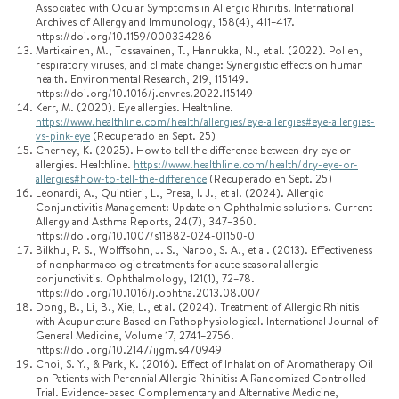
Associated with Ocular Symptoms in Allergic Rhinitis. International
Archives of Allergy and Immunology, 158(4), 411–417.
https://doi.org/10.1159/000334286
Martikainen, M., Tossavainen, T., Hannukka, N., et al. (2022). Pollen,
respiratory viruses, and climate change: Synergistic effects on human
health. Environmental Research, 219, 115149.
https://doi.org/10.1016/j.envres.2022.115149
Kerr, M. (2020). Eye allergies. Healthline.
https://www.healthline.com/health/allergies/eye-allergies#eye-allergies-
vs-pink-eye
(Recuperado en Sept. 25)
Cherney, K. (2025). How to tell the difference between dry eye or
allergies. Healthline.
https://www.healthline.com/health/dry-eye-or-
allergies#how-to-tell-the-difference
(Recuperado en Sept. 25)
Leonardi, A., Quintieri, L., Presa, I. J., et al. (2024). Allergic
Conjunctivitis Management: Update on Ophthalmic solutions. Current
Allergy and Asthma Reports, 24(7), 347–360.
https://doi.org/10.1007/s11882-024-01150-0
Bilkhu, P. S., Wolffsohn, J. S., Naroo, S. A., et al. (2013). Effectiveness
of nonpharmacologic treatments for acute seasonal allergic
conjunctivitis. Ophthalmology, 121(1), 72–78.
https://doi.org/10.1016/j.ophtha.2013.08.007
Dong, B., Li, B., Xie, L., et al. (2024). Treatment of Allergic Rhinitis
with Acupuncture Based on Pathophysiological. International Journal of
General Medicine, Volume 17, 2741–2756.
https://doi.org/10.2147/ijgm.s470949
Choi, S. Y., & Park, K. (2016). Effect of Inhalation of Aromatherapy Oil
on Patients with Perennial Allergic Rhinitis: A Randomized Controlled
Trial. Evidence-based Complementary and Alternative Medicine,