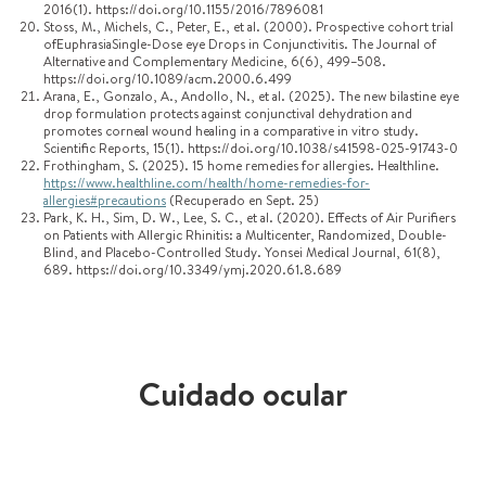
2016(1). https://doi.org/10.1155/2016/7896081
Stoss, M., Michels, C., Peter, E., et al. (2000). Prospective cohort trial
ofEuphrasiaSingle-Dose eye Drops in Conjunctivitis. The Journal of
Alternative and Complementary Medicine, 6(6), 499–508.
https://doi.org/10.1089/acm.2000.6.499
Arana, E., Gonzalo, A., Andollo, N., et al. (2025). The new bilastine eye
drop formulation protects against conjunctival dehydration and
promotes corneal wound healing in a comparative in vitro study.
Scientific Reports, 15(1). https://doi.org/10.1038/s41598-025-91743-0
Frothingham, S. (2025). 15 home remedies for allergies. Healthline.
https://www.healthline.com/health/home-remedies-for-
allergies#precautions
(Recuperado en Sept. 25)
Park, K. H., Sim, D. W., Lee, S. C., et al. (2020). Effects of Air Purifiers
on Patients with Allergic Rhinitis: a Multicenter, Randomized, Double-
Blind, and Placebo-Controlled Study. Yonsei Medical Journal, 61(8),
689. https://doi.org/10.3349/ymj.2020.61.8.689
Cuidado ocular