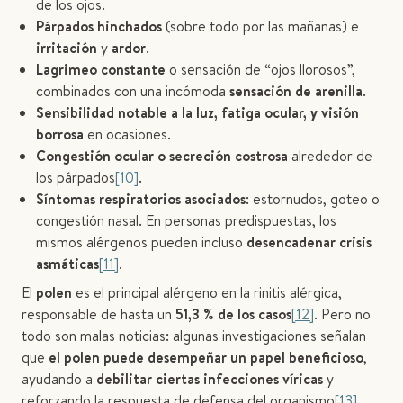
de los ojos.
Párpados hinchados
(sobre todo por las mañanas) e
irritación
y
ardor
.
Lagrimeo constante
o sensación de “ojos llorosos”,
combinados con una incómoda
sensación de arenilla
.
Sensibilidad notable a la luz, fatiga ocular, y visión
borrosa
en ocasiones.
Congestión ocular o secreción costrosa
alrededor de
los párpados
[10]
.
Síntomas respiratorios asociados
: estornudos, goteo o
congestión nasal. En personas predispuestas, los
mismos alérgenos pueden incluso
desencadenar crisis
asmáticas
[11]
.
El
polen
es el principal alérgeno en la rinitis alérgica,
responsable de hasta un
51,3 % de los casos
[12]
. Pero no
todo son malas noticias: algunas investigaciones señalan
que
el polen puede desempeñar un papel beneficioso
,
ayudando a
debilitar ciertas infecciones víricas
y
reforzando la respuesta de defensa del organismo
[13]
.