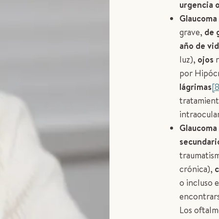
urgencia 
Glaucoma 
grave,
de 
año de vi
luz),
ojos
por Hipócr
lágrimas
[8
tratamient
intraocular
Glaucoma 
secundari
traumatis
crónica),
c
o incluso 
encontrars
Los oftalm