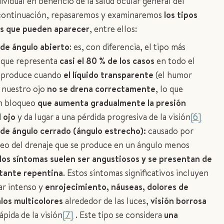
ividual en beneficio de la salud ocular general del
 continuación, repasaremos y examinaremos
los tipos
s que pueden aparecer
, entre ellos:
de ángulo abierto
: es, con diferencia, el tipo más
 que representa
casi el 80 % de los casos
en todo el
 produce cuando
el líquido transparente
(el humor
 nuestro ojo
no se drena correctamente
, lo que
n bloqueo
que aumenta gradualmente la presión
 ojo
y da lugar a una pérdida progresiva de la visión
[6]
de ángulo cerrado (ángulo estrecho):
causado por
eo del drenaje que se produce en un ángulo menos
los síntomas suelen ser angustiosos y se presentan de
tante repentina
. Estos síntomas significativos incluyen
ar intenso y
enrojecimiento, náuseas, dolores de
los multicolores
alrededor de las luces,
visión borrosa
ápida de la visión
[7]
. Este tipo se considera
una