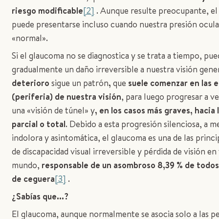
riesgo modificable
[2]
. Aunque resulte preocupante, e
puede presentarse incluso cuando nuestra presión ocul
«normal».
Si el glaucoma no se diagnostica y se trata a tiempo, pu
gradualmente un daño irreversible a nuestra visión gener
deterioro
sigue un patrón
,
que
suele comenzar en las 
(periferia) de nuestra visión
, para luego progresar a v
una «visión de túnel» y
, en los casos más graves, hacia
parcial o total
. Debido a esta progresión silenciosa, a 
indolora y asintomática, el glaucoma es una de las princi
de discapacidad visual irreversible y pérdida de visión en
mundo,
responsable de un asombroso 8,39 % de todos 
de ceguera
[3]
.
¿Sabías que...?
El glaucoma, aunque normalmente se asocia solo a las p