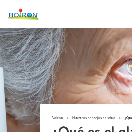
Boiron
>
Nuestros consejos de salud
>
¿Qué 
¿Qué es el g