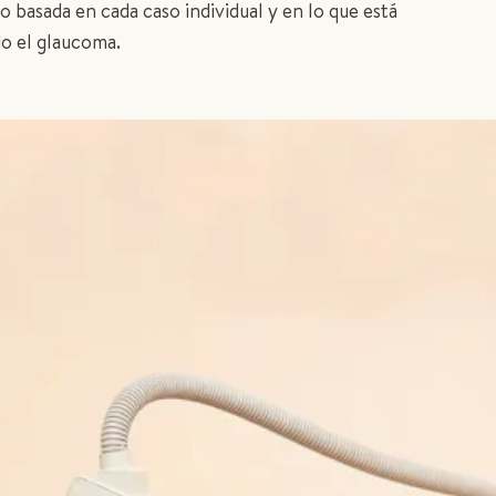
o basada en cada caso individual y en lo que está
o el glaucoma.