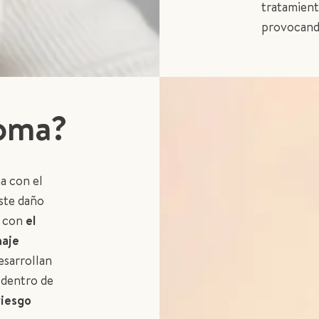
tratamient
provocand
coma?
a con el
ste daño
o con
el
naje
esarrollan
 dentro de
riesgo