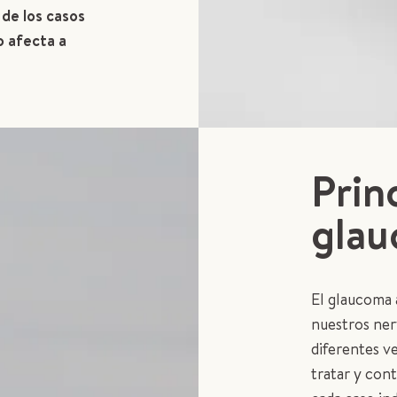
 de los casos
o afecta a
Prin
gla
El glaucoma 
nuestros ner
diferentes v
tratar y con