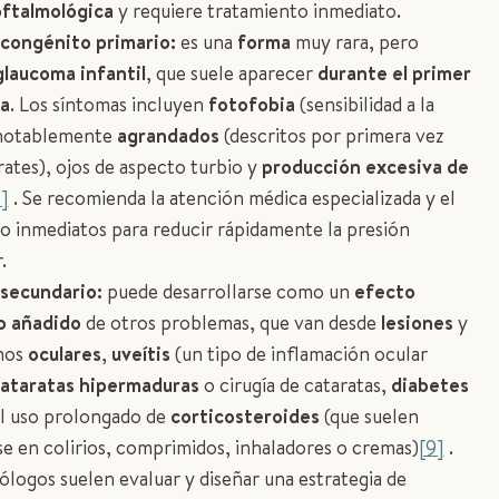
oftalmológica
y requiere tratamiento inmediato.
congénito primario:
es una
forma
muy rara, pero
glaucoma infantil
, que suele aparecer
durante el primer
da
. Los síntomas incluyen
fotofobia
(sensibilidad a la
notablemente
agrandados
(descritos por primera vez
ates), ojos de aspecto turbio y
producción excesiva de
]
. Se recomienda la atención médica especializada y el
o inmediatos para reducir rápidamente la presión
.
secundario:
puede desarrollarse como un
efecto
o añadido
de otros problemas, que van desde
lesiones
y
mos
oculares
,
uveítis
(un tipo de inflamación ocular
ataratas hipermaduras
o cirugía de cataratas,
diabetes
el uso prolongado de
corticosteroides
(que suelen
e en colirios, comprimidos, inhaladores o cremas)
[9]
.
ólogos suelen evaluar y diseñar una estrategia de