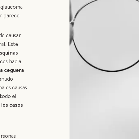
l glaucoma
ar parece
ede causar
al. Este
esquinas
eces hacia
 la ceguera
menudo
pales causas
 todo el
los casos
ersonas