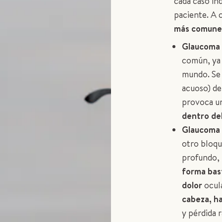
cada caso ind
paciente. A
más comune
Glaucoma 
común, ya
mundo. Se
acuoso) de
provoca u
dentro del
Glaucoma 
otro bloqu
profundo,
forma bas
dolor
ocul
cabeza, ha
y pérdida r