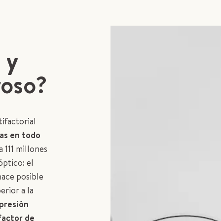
 y
roso?
ifactorial
as en todo
a 111 millones
óptico: el
hace posible
erior a la
presión
factor de