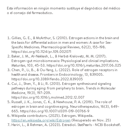
Esta información en ningún momento sustituye el diagnóstico del médico
o el consejo del farmacéutico.
Gillies, G. E., & McArthur, S. (2010). Estrogen actions in the brain and
the basis for differential action in men and women: A case for Sex-
Specific Medicines. Pharmacological Reviews, 62(2), 155–198.
https://doi.org/10.1124/pr.109.002071
Baker, J. M., Al-Nakkash, L., & Herbst-Kralovetz, M. M. (2017).
Estrogen–gut microbiome axis: Physiological and clinical implications.
Maturitas, 103, 45–53. https://doi.org/10.1016/j.maturitas.2017.06.025
Chen, P., Li, B., & Ou-Yang, L. (2022). Role of estrogen receptors in
health and disease. Frontiers in Endocrinology, 13, 839005.
https://doi.org/10.3389/fendo.2022.839005
Cui, J., Shen, Y., & Li, R. (2013). Estrogen synthesis and signaling
pathways during aging: from periphery to brain. Trends in Molecular
Medicine, 19(3), 197–209.
https://doi.org/10.1016/j.molmed.2012.12.007
Russell, J. K., Jones, C. K., & Newhouse, P. A. (2019). The role of
estrogen in brain and cognitive aging. Neurotherapeutics, 16(3), 649–
665. https://doi.org/10.1007/s13311-019-00766-9
Wikipedia contributors. (2025). Estrogen. Wikipedia.
https://en.wikipedia.org/wiki/Estrogen
(Recuperado en Nov. 25)
Hariri, L., & Rehman, A. (2023). Estradiol. StatPearls - NCBI Bookshelf.