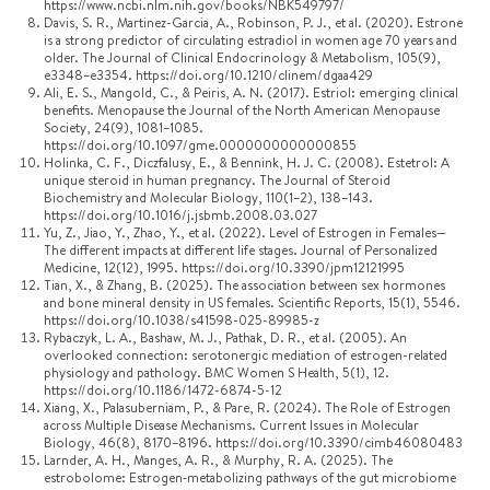
https://www.ncbi.nlm.nih.gov/books/NBK549797/
Davis, S. R., Martinez-Garcia, A., Robinson, P. J., et al. (2020). Estrone
is a strong predictor of circulating estradiol in women age 70 years and
older. The Journal of Clinical Endocrinology & Metabolism, 105(9),
e3348–e3354. https://doi.org/10.1210/clinem/dgaa429
Ali, E. S., Mangold, C., & Peiris, A. N. (2017). Estriol: emerging clinical
benefits. Menopause the Journal of the North American Menopause
Society, 24(9), 1081–1085.
https://doi.org/10.1097/gme.0000000000000855
Holinka, C. F., Diczfalusy, E., & Bennink, H. J. C. (2008). Estetrol: A
unique steroid in human pregnancy. The Journal of Steroid
Biochemistry and Molecular Biology, 110(1–2), 138–143.
https://doi.org/10.1016/j.jsbmb.2008.03.027
Yu, Z., Jiao, Y., Zhao, Y., et al. (2022). Level of Estrogen in Females—
The different impacts at different life stages. Journal of Personalized
Medicine, 12(12), 1995. https://doi.org/10.3390/jpm12121995
Tian, X., & Zhang, B. (2025). The association between sex hormones
and bone mineral density in US females. Scientific Reports, 15(1), 5546.
https://doi.org/10.1038/s41598-025-89985-z
Rybaczyk, L. A., Bashaw, M. J., Pathak, D. R., et al. (2005). An
overlooked connection: serotonergic mediation of estrogen-related
physiology and pathology. BMC Women S Health, 5(1), 12.
https://doi.org/10.1186/1472-6874-5-12
Xiang, X., Palasuberniam, P., & Pare, R. (2024). The Role of Estrogen
across Multiple Disease Mechanisms. Current Issues in Molecular
Biology, 46(8), 8170–8196. https://doi.org/10.3390/cimb46080483
Larnder, A. H., Manges, A. R., & Murphy, R. A. (2025). The
estrobolome: Estrogen‐metabolizing pathways of the gut microbiome