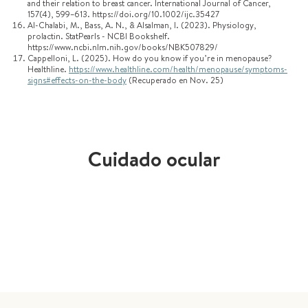
and their relation to breast cancer. International Journal of Cancer,
157(4), 599–613. https://doi.org/10.1002/ijc.35427
Al-Chalabi, M., Bass, A. N., & Alsalman, I. (2023). Physiology,
prolactin. StatPearls - NCBI Bookshelf.
https://www.ncbi.nlm.nih.gov/books/NBK507829/
Cappelloni, L. (2025). How do you know if you’re in menopause?
Healthline.
https://www.healthline.com/health/menopause/symptoms-
signs#effects-on-the-body
(Recuperado en Nov. 25)
Cuidado ocular