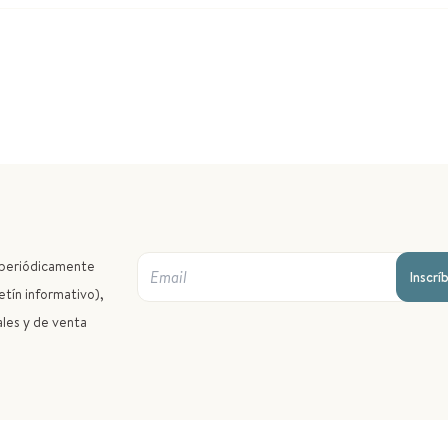
r periódicamente
Inscrí
etín informativo),
ales y de venta