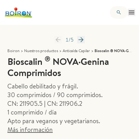
1
/
5
Boiron
>
Nuestros productos
>
Anticaída Capilar
>
Bioscalin ® NOVA·Genina Comprimidos
®
Bioscalin
NOVA·Genina
Comprimidos
Cabello debilitado y frágil.
30 comprimidos / 90 comprimidos.
CN: 211905.5 | CN: 211906.2
1 comprimido / día
Apto para veganos y vegetarianos.
Más información