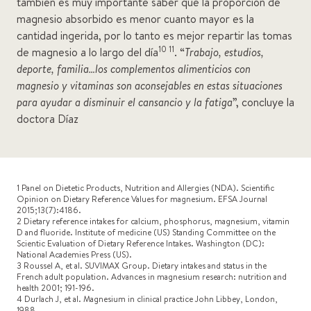
también es muy importante saber que la proporción de
magnesio absorbido es menor cuanto mayor es la
cantidad ingerida, por lo tanto es mejor repartir las tomas
10 11
de magnesio a lo largo del día
. “
Trabajo, estudios,
deporte, familia…los complementos alimenticios con
magnesio y vitaminas son aconsejables en estas situaciones
para ayudar a disminuir el cansancio y la fatiga
”, concluye la
doctora Díaz
1 Panel on Dietetic Products, Nutrition and Allergies (NDA). Scientific
Opinion on Dietary Reference Values for magnesium. EFSA Journal
2015;13(7):4186.
2 Dietary reference intakes for calcium, phosphorus, magnesium, vitamin
D and fluoride. Institute of medicine (US) Standing Committee on the
Scientic Evaluation of Dietary Reference Intakes. Washington (DC):
National Academies Press (US).
3 Roussel A, et al. SUVIMAX Group. Dietary intakes and status in the
French adult population. Advances in magnesium research: nutrition and
health 2001; 191-196.
4 Durlach J, et al. Magnesium in clinical practice John Libbey, London,
1988.