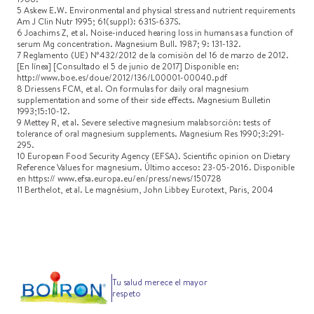
5 Askew E.W. Environmental and physical stress and nutrient requirements
Am J Clin Nutr 1995; 61(suppl): 631S-637S.
6 Joachims Z, et al. Noise-induced hearing loss in humans as a function of
serum Mg concentration. Magnesium Bull. 1987; 9: 131-132.
7 Reglamento (UE) Nº432/2012 de la comisión del 16 de marzo de 2012.
[En línea] [Consultado el 5 de junio de 2017] Disponible en:
http://www.boe.es/doue/2012/136/L00001-00040.pdf
8 Driessens FCM, et al. On formulas for daily oral magnesium
supplementation and some of their side effects. Magnesium Bulletin
1993;15:10-12.
9 Mettey R, et al. Severe selective magnesium malabsorción: tests of
tolerance of oral magnesium supplements. Magnesium Res 1990;3:291-
295.
10 European Food Security Agency (EFSA). Scientific opinion on Dietary
Reference Values for magnesium. Último acceso: 23-05-2016. Disponible
en https:// www.efsa.europa.eu/en/press/news/150728
11 Berthelot, et al. Le magnésium, John Libbey Eurotext, Paris, 2004
Tu salud merece el mayor
respeto