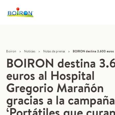
Boiron
>
Noticias
>
Notas de prensa
>
BOIRON destina 3.600 euros al Hospital Gregorio Marañón gracias 
BOIRON destina 3.
euros al Hospital
Gregorio Marañón
gracias a la campaña
‘Portátiles que curan