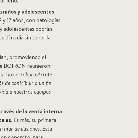
adrileño.
a niños y adolescentes
2 y 17 años, con patologías
s y adolescentes podrán
día a día sin tener la
ían, promoviendo el
es de BOIRON reunieron
y así lo corrobora Arrate
 de contribuir a un fin
vida a nuestros equipos
ravés de la venta interna
tales
. Es más, su primera
n mar de ilusiones
. Esta
s, en concreto, para