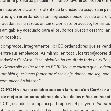
jorar la planta de psiquiatría infanto-juvenil del hospital m
rsigue acondicionar la planta de la unidad de psiquiatría
par
arañón
, un área donde están ingresados pacientes de entre 1
no pueden ser tratados en casa. Con este proyecto, los niño
amigable y adecuado para ellos, donde puedan desarrollar su 
un hospital.
comprados, íntegramente, los 80 ordenadores que se vend
dad entre sus empleados. Asimismo, en total, los trabajador
fundación CurArte. Esta in
iciativa ha resultado todo un éxito 
de Desarrollo de Personas en BOIRON, que cuenta que, “además
 también queríamos fomentar el reciclaje, dando una segunda 
a comunicación interna”
.
BOIRON ya había colaborado con la fundación CurArte a t
n de mejorar las condiciones de vida de los niños en hospi
o 2012, cuando la compañía participó en el proyecto
Pintar u
también a mejorar la calidad de vida de los niños en hospitale