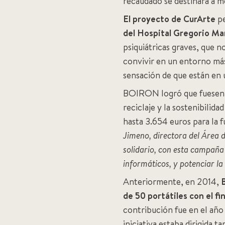
recaudado se destinará a me
El proyecto de CurArte
pe
del Hospital Gregorio M
psiquiátricas graves, que 
convivir en un entorno más 
sensación de que están en 
BOIRON logró que fuesen 
reciclaje y la sostenibili
hasta 3.654 euros para la 
Jimeno, directora del Área 
solidario, con esta campaña
informáticos, y potenciar l
Anteriormente, en 2014,
de 50 portátiles con el fi
contribución fue en el añ
iniciativa estaba dirigida 