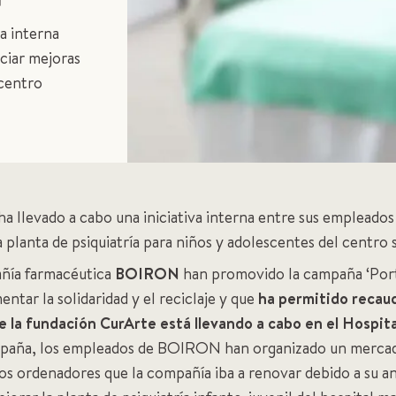
a interna
ciar mejoras
 centro
a llevado a cabo una iniciativa interna entre sus empleado
a planta de psiquiatría para niños y adolescentes del centro 
añía farmacéutica
BOIRON
han promovido la campaña ‘Portá
entar la solidaridad y el reciclaje y que
ha permitido recau
e la fundación CurArte está llevando a cabo en el Hospi
ampaña, los empleados de BOIRON han organizado un mercadi
 los ordenadores que la compañía iba a renovar debido a su a