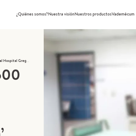
¿Quiénes somos?
Nuestra visión
Nuestros productos
Vademécum
a la campaña ‘Portátiles que curan’
600
’