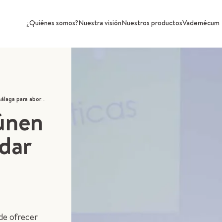
¿Quiénes somos?
Nuestra visión
Nuestros productos
Vademécum
 homeopatía en la farmacia
únen
dar
de ofrecer