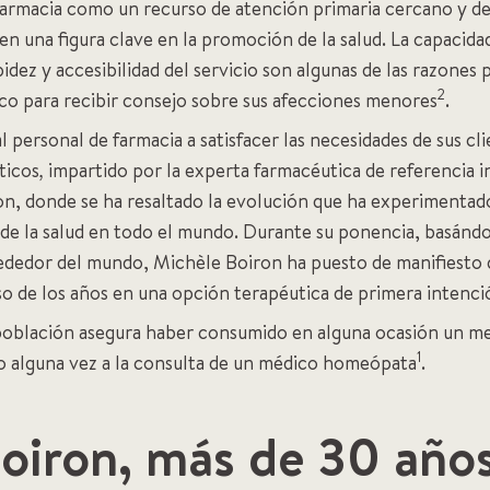
farmacia como un recurso de atención primaria cercano y de 
n una figura clave en la promoción de la salud. La capacidad
pidez y accesibilidad del servicio son algunas de las razones 
2
ico para recibir consejo sobre sus afecciones menores
.
l personal de farmacia a satisfacer las necesidades de sus c
ticos
,
impartido por la experta farmacéutica de referencia 
, donde se ha resaltado la evolución que ha experimentado
e la salud en todo el mundo. Durante su ponencia, basándo
lrededor del mundo, Michèle Boiron ha puesto de manifiesto
so de los años en una opción terapéutica de primera intenci
 población asegura haber consumido en alguna ocasión un
1
o alguna vez a la consulta de un médico homeópata
.
oiron, más de 30 año