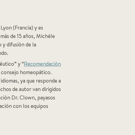
Lyon (Francia) y es
más de 15 años, Michèle
 y difusión de la
ndo.
éutico” y “
Recomendación
el consejo homeopático.
5 idiomas, ya que responde a
echos de autor van dirigidos
dación Dr. Clown, payasos
ración con los equipos