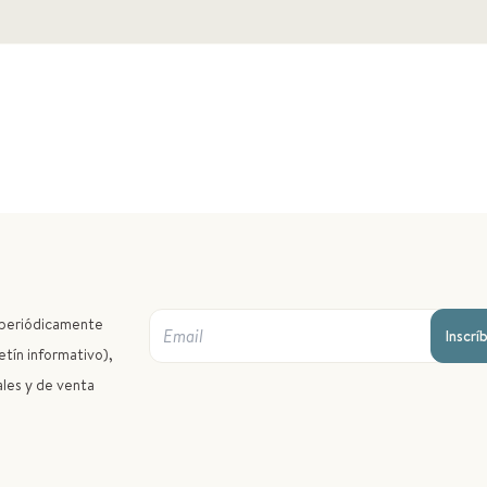
r periódicamente
Inscrí
etín informativo),
ales y de venta