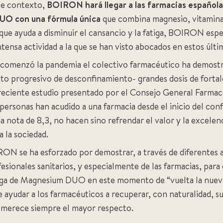
te contexto,
BOIRON hará llegar a las farmacias español
UO con una fórmula única
que combina magnesio, vitamina
que ayuda a disminuir el cansancio y la fatiga, BOIRON espe
ntensa actividad a la que se han visto abocados en estos últ
e comenzó la pandemia el colectivo farmacéutico ha demostr
 progresivo de desconfinamiento- grandes dosis de fortalez
 reciente estudio presentado por el Consejo General Farma
personas han acudido a una farmacia desde el inicio del con
a nota de 8,3, no hacen sino refrendar el valor y la excelenc
 la sociedad.
ON se ha esforzado por demostrar, a través de diferentes 
fesionales sanitarios, y especialmente de las farmacias, para
rega de Magnesium DUO en este momento de “vuelta la nueva
ayudar a los farmacéuticos a recuperar, con naturalidad, su 
 merece siempre el mayor respecto.