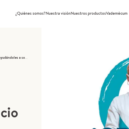
¿Quiénes somos?
Nuestra visión
Nuestros productos
Vademécum
r el cansancio y la fatiga
ncio