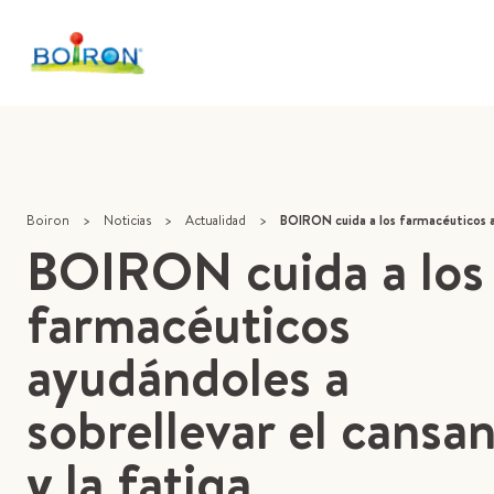
Boiron
>
Noticias
>
Actualidad
>
BOIRON cuida a los farmacéuticos ayudándoles a sobrelleva
BOIRON cuida a los
farmacéuticos
ayudándoles a
sobrellevar el cansa
y la fatiga