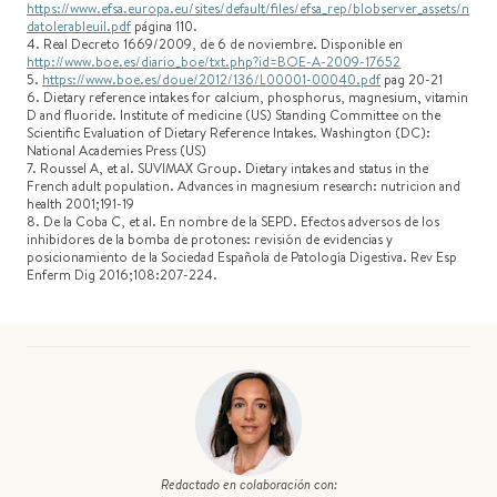
https://www.efsa.europa.eu/sites/default/files/efsa_rep/blobserver_assets/n
datolerableuil.pdf
página 110.
4. Real Decreto 1669/2009, de 6 de noviembre. Disponible en
http://www.boe.es/diario_boe/txt.php?id=BOE-A-2009-17652
5.
https://www.boe.es/doue/2012/136/L00001-00040.pdf
pag 20-21
6. Dietary reference intakes for calcium, phosphorus, magnesium, vitamin
D and fluoride. Institute of medicine (US) Standing Committee on the
Scientific Evaluation of Dietary Reference Intakes. Washington (DC):
National Academies Press (US)
7. Roussel A, et al. SUVIMAX Group. Dietary intakes and status in the
French adult population. Advances in magnesium research: nutricion and
health 2001;191-19
8. De la Coba C, et al. En nombre de la SEPD. Efectos adversos de los
inhibidores de la bomba de protones: revisión de evidencias y
posicionamiento de la Sociedad Española de Patología Digestiva. Rev Esp
Enferm Dig 2016;108:207-224.
Redactado en colaboración con: