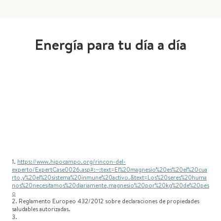
Energía para tu día a día
1.
https://www.hipocampo.org/rincon-del-
experto/ExpertCase0026.asp#:~:text=El%20magnesio%20es%20el%20cua
rto,y%20el%20sistema%20inmune%20activo.&text=Los%20seres%20huma
nos%20necesitamos%20diariamente,magnesio%20por%20kg%20de%20pes
o
2. Reglamento Europeo 432/2012 sobre declaraciones de propiedades
saludables autorizadas.
3.